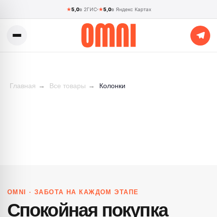
★
5,0
в 2ГИС
★
5,0
в Яндекс Картах
Главная
→
Все товары
→
Колонки
OMNI · ЗАБОТА НА КАЖДОМ ЭТАПЕ
Спокойная покупка