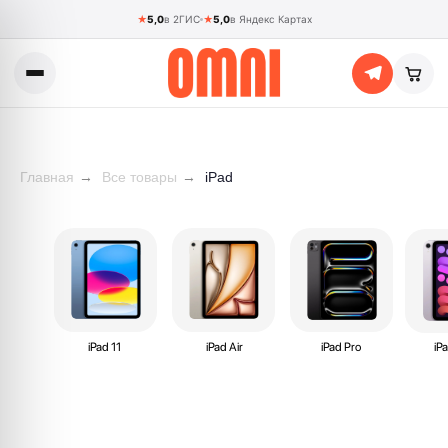
★
5,0
в 2ГИС
★
5,0
в Яндекс Картах
Главная
→
Все товары
→
iPad
iPad 11
iPad Air
iPad Pro
iP